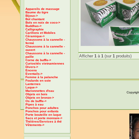
Appareils de massage
Baume du tigre
Bijoux->
Bol chantant
Bols en noix de coco->
Buddhas->
Calligraphie
Carillons et Mobiles
Céramique->
Chaussons à la cannelle -
fermé
Chaussons à la cannelle -
ouvert
Chaussons à la cannelle -
Afficher
1
à
1
(sur
1
produits)
paille
Corne de buffle->
Curiosités vietnamiennes
Divers->
Encens
Eventails->
Femme à la palanche
Foulards en soie
Lanternes
Laque->
Marionnettes d'eau
Copyrigh
Objets en bois
Objets en bronze->
Os de buffle->
Pipes à eau
Ponchos pour adultes
Ponchos pour enfants
Porte bouteille en laque
Sacs et porte monnaie->
Théières/Services à thé
Vêtements->