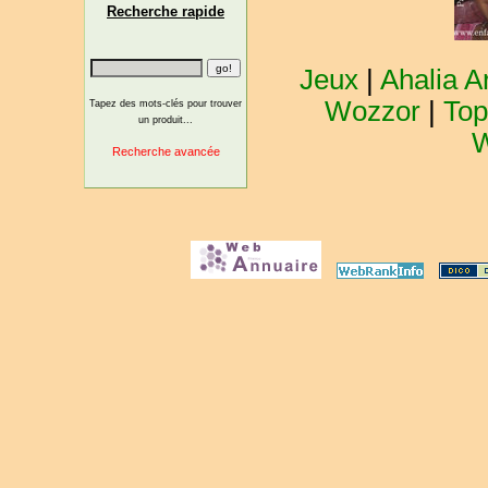
Recherche rapide
Jeux
|
Ahalia A
Wozzor
|
Top
Tapez des mots-clés pour trouver
un produit...
W
Recherche avancée