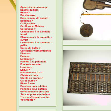
Appareils de massage
Baume du tigre
Bijoux->
Bol chantant
Bols en noix de coco->
Buddhas->
Calligraphie
Carillons et Mobiles
Céramique->
Chaussons à la cannelle -
fermé
Chaussons à la cannelle -
ouvert
Chaussons à la cannelle -
paille
Corne de buffle->
Curiosités vietnamiennes
Divers->
Encens
Eventails->
Femme à la palanche
Foulards en soie
Lanternes
Laque->
Marionnettes d'eau
Objets en bois
Objets en bronze->
Os de buffle->
Pipes à eau
Ponchos pour adultes
Ponchos pour enfants
Porte bouteille en laque
Sacs et porte monnaie->
Théières/Services à thé
Vêtements->