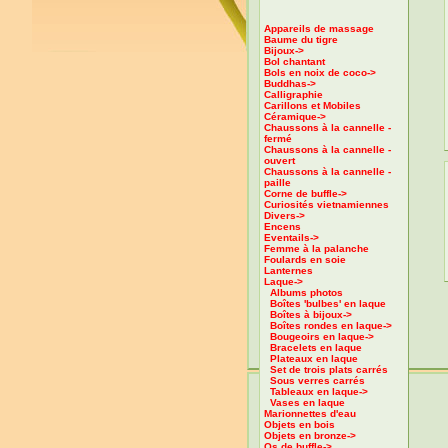
Appareils de massage
Baume du tigre
Bijoux->
Bol chantant
Bols en noix de coco->
Buddhas->
Calligraphie
Carillons et Mobiles
Céramique->
Chaussons à la cannelle -
fermé
Chaussons à la cannelle -
ouvert
Chaussons à la cannelle -
paille
Corne de buffle->
Curiosités vietnamiennes
Divers->
Encens
Eventails->
Femme à la palanche
Foulards en soie
Lanternes
Laque
->
Albums photos
Boîtes 'bulbes' en laque
Boîtes à bijoux->
Boîtes rondes en laque->
Bougeoirs en laque->
Bracelets en laque
Plateaux en laque
Set de trois plats carrés
Sous verres carrés
Tableaux en laque->
Vases en laque
Marionnettes d'eau
Objets en bois
Objets en bronze->
Os de buffle->