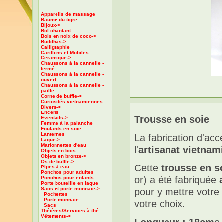
Appareils de massage
Baume du tigre
Bijoux->
Bol chantant
Bols en noix de coco->
Buddhas->
Calligraphie
Carillons et Mobiles
Céramique->
Chaussons à la cannelle -
fermé
Chaussons à la cannelle -
ouvert
Chaussons à la cannelle -
paille
Corne de buffle->
Curiosités vietnamiennes
Divers->
Encens
Trousse en soie
Eventails->
Femme à la palanche
Foulards en soie
Lanternes
La fabrication d'acc
Laque->
Marionnettes d'eau
l'
artisanat vietnam
Objets en bois
Objets en bronze->
Os de buffle->
Cette
trousse en s
Pipes à eau
Ponchos pour adultes
or) a été fabriquée
Ponchos pour enfants
Porte bouteille en laque
Sacs et porte monnaie
->
pour y mettre votre
Pochettes
Porte monnaie
votre choix.
Sacs
Théières/Services à thé
Vêtements->