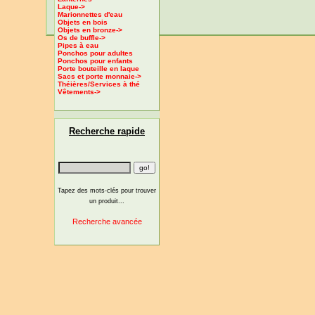
Laque->
Marionnettes d'eau
Objets en bois
Objets en bronze->
Os de buffle->
Pipes à eau
Ponchos pour adultes
Ponchos pour enfants
Porte bouteille en laque
Sacs et porte monnaie->
Théières/Services à thé
Vêtements->
Recherche rapide
Tapez des mots-clés pour trouver
un produit...
Recherche avancée