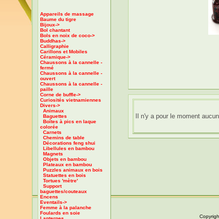
Appareils de massage
Baume du tigre
Bijoux->
Bol chantant
Bols en noix de coco->
Buddhas->
Calligraphie
Carillons et Mobiles
Céramique->
Chaussons à la cannelle -
fermé
Chaussons à la cannelle -
ouvert
Chaussons à la cannelle -
paille
Corne de buffle->
Curiosités vietnamiennes
Divers
->
Animaux
Il n'y a pour le moment aucune
Baguettes
Boîtes à pics en laque
colorée
Carnets
Chemins de table
Décorations feng shui
Libellules en bambou
Magnets
Objets en bambou
Plateaux en bambou
Puzzles animaux en bois
Statuettes en bois
Tortues 'mètre'
Support
baguettes/couteaux
Encens
Eventails->
Femme à la palanche
Foulards en soie
Copyrigh
Lanternes