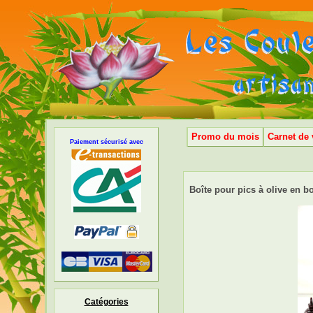
Promo du mois
Carnet de
Paiement sécurisé avec
Boîte pour pics à olive en b
Catégories